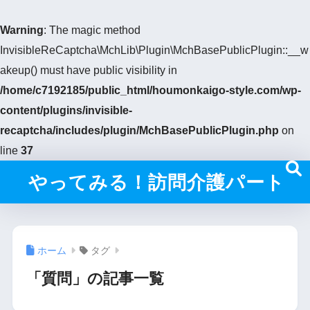
Warning
: The magic method
InvisibleReCaptcha\MchLib\Plugin\MchBasePublicPlugin::__w
akeup() must have public visibility in
/home/c7192185/public_html/houmonkaigo-style.com/wp-
content/plugins/invisible-
recaptcha/includes/plugin/MchBasePublicPlugin.php
on
line
37
やってみる！訪問介護パート
ホーム
タグ
「質問」の記事一覧