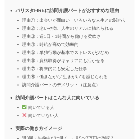
バリスタFIREに訪問介護パートがおすすめな理由
理由①：出会いが面白い！いろいろな人生との関わり
理由②：老いや病、人生のリアルに触れられる
理由③：週1日・1時間から働ける柔軟さ
理由④：時給が高めで効率的
理由⑤：単独行動が基本でストレスが少なめ
理由⑥：資格取得がキャリアにも活かせる
理由⑦：将来的にも安定した仕事
理由⑧：働きながら“生きがい”を感じられる
訪問介護パートのデメリット（注意点）
訪問介護パートはこんな人に向いている
向いている人
向いていない人
実際の働き方イメージ
週3回・午前中だけ働く → 月5〜7万円の副収入