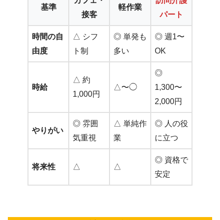
カフェ・
訪問介護
基準
軽作業
接客
パート
時間の自
△ シフ
◎ 単発も
◎ 週1〜
由度
ト制
多い
OK
◎
△ 約
時給
△〜◯
1,300〜
1,000円
2,000円
◎ 雰囲
△ 単純作
◎ 人の役
やりがい
気重視
業
に立つ
◎ 資格で
将来性
△
△
安定