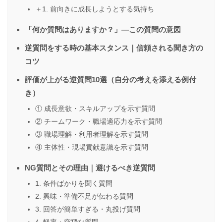
＋1. 前向きに成長しようとする気持ち
「何か質問はありますか？」―この質問の意図
逆質問をする時の基本スタンス｜信頼される聞き方の
コツ
評価が上がる逆質問10選（自分の考えを添える例付
き）
① 成長意欲・スキルアップを示す質問
② チームワーク・職場適応力を示す質問
③ 職場理解・利用者理解を示す質問
④ 主体性・現場貢献意識を示す質問
NG質問とその理由｜避けるべき逆質問
1. 条件ばかりを聞く質問
2. 興味・準備不足が伝わる質問
3. 回答が簡単すぎる・丸投げ質問
4. 軽率・突飛な質問