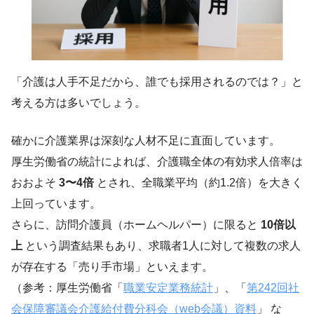
「介護は人手不足だから、誰でも採用されるのでは？」と
考える方は多いでしょう。
確かに介護業界は深刻な人材不足に直面しています。
厚生労働省の統計によれば、介護職全体の有効求人倍率は
おおよそ
3〜4倍
とされ、全職業平均（約1.2倍）を大きく
上回っています。
さらに、訪問介護員（ホームヘルパー）に限ると
10倍以
上
という調査結果もあり、求職者1人に対して複数の求人
が存在する「売り手市場」といえます。
（参考：厚生労働省「
職業安定業務統計
」、「
第242回社
会保障審議会介護給付費分科会（web会議）資料
」 な